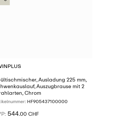
WINPLUS
ültischmischer, Ausladung 225 mm,
hwenkauslauf, Auszugbrause mit 2
rahlarten, Chrom
tikelnummer:
HF905437100000
544
VP:
.00 CHF