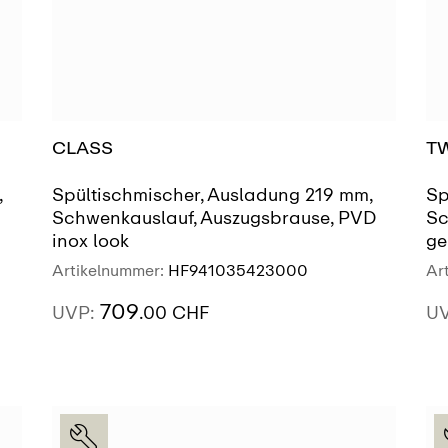
CLASS
T
,
Spültischmischer, Ausladung 219 mm,
Sp
Schwenkauslauf, Auszugsbrause, PVD
Sc
inox look
ge
Artikelnummer:
HF941035423000
Ar
709
UVP:
.00 CHF
U
AUSSTELLUNG
SIEHE MEHR
FINDEN