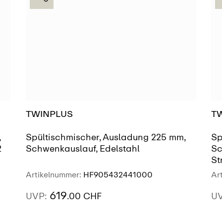
TWINPLUS
T
,
Spültischmischer, Ausladung 225 mm,
Sp
2
Schwenkauslauf, Edelstahl
Sc
St
Artikelnummer:
HF905432441000
Ar
619
UVP:
.00 CHF
U