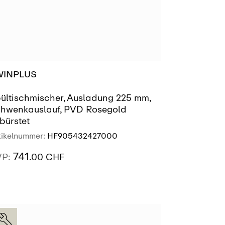
WINPLUS
ültischmischer, Ausladung 225 mm,
hwenkauslauf, PVD Rosegold
bürstet
tikelnummer:
HF905432427000
741
VP:
.00 CHF
AUSSTELLUNG
SIEHE MEHR
FINDEN