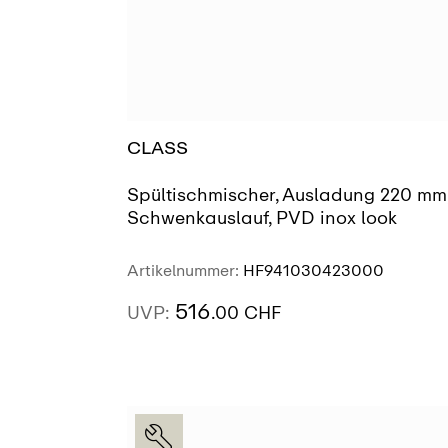
CLASS
Spültischmischer, Ausladung 220 mm
Schwenkauslauf, PVD inox look
Artikelnummer:
HF941030423000
516
UVP:
.00 CHF
AUSSTELLUNG
SIEHE MEHR
FINDEN